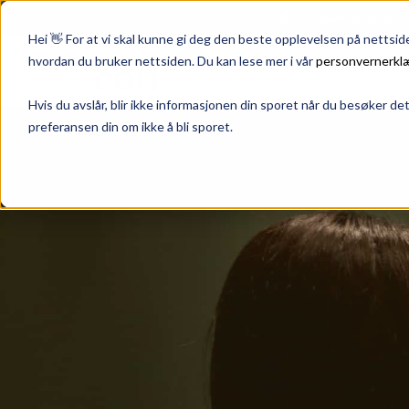
Våre medarbeidere er 
Hei 👋 For at vi skal kunne gi deg den beste opplevelsen på nettsi
hvordan du bruker nettsiden. Du kan lese mer i vår
personvernerkl
Hvis du avslår, blir ikke informasjonen din sporet når du besøker de
preferansen din om ikke å bli sporet.