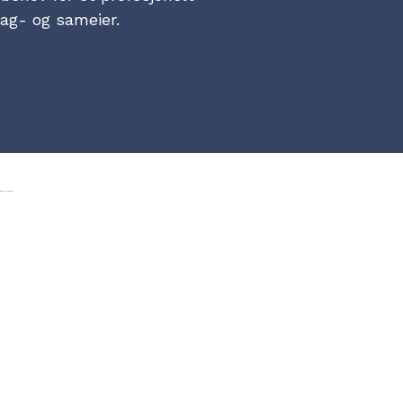
lag- og sameier.
er:
Forside
Renhold
Hvem vi er
Kantine
Tjenester
Eiendomsdrift
Referanser
Nyheter
Artikler