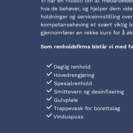
Vi har en filosofi om at medarbeid
hva de behøver, og hjelper dem vider
holdninger og serviceinnstilling ove
kompetanseheving et svært viktig b
gjennomfører en rekke kurs for å øke 
Som renholdsfirma bistår vi med f
Daglig renhold
Hovedrengjøring
Spesialrenhold
Smittevern og desinfisering
Gulvpleie
Trappevask for borettslag
Vinduspuss