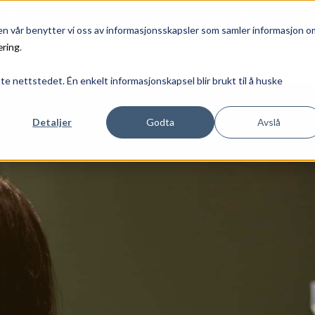
våre superhelter. Se film om det viktige arbeidet våre ansatte gjø
den vår benytter vi oss av informasjonsskapsler som samler informasjon o
æring
.
Forside
Hvem vi er
Tjenester
Referanse
tte nettstedet. Én enkelt informasjonskapsel blir brukt til å huske
Detaljer
Godta
Avslå