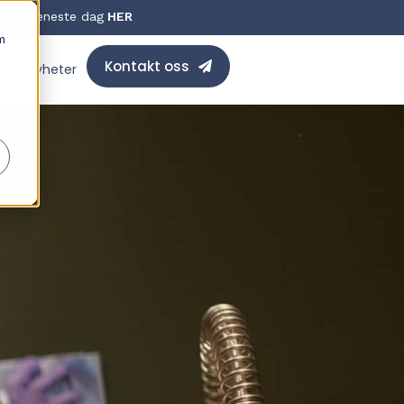
r hver eneste dag
HER
m
Kontakt oss
r
Nyheter