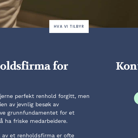
HVA VI TILBYR
oldsfirma for
Kont
jerne perfekt renhold forgitt, men
ien av jevnlig besøk av
elve grunnfundamentet for et
 å ha friske medarbeidere.
 av et renholdsfirma er ofte