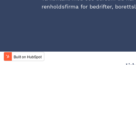
renholdsfirma for bedrifter, boretts
Link
Conluo Facility Services AS
Ole Deviks vei 10, 0666 Oslo
Postboks 14 Bryn, 0611 Oslo