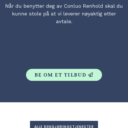
Når du benytter deg av Conluo Renhold skal du
kunne stole på at vi leverer nøyaktig etter
avtale.
Ikke vær redd for å ta kontakt med
oss for mer informasjon om hvordan
vi kan hjelpe deg med
hovedrengjøringen!
BE OM ET TILBUD
ALLE RENGJØRINGSTJENESTER