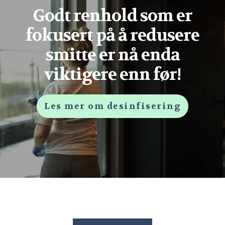
Godt renhold som er
fokusert på å redusere
smitte er nå enda
viktigere enn før!
Les mer om desinfisering