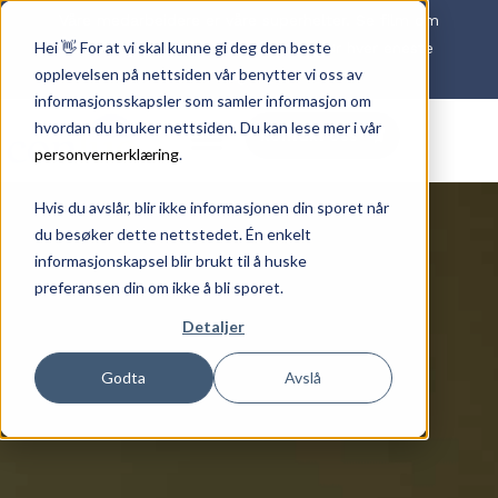
Våre medarbeidere er våre superhelter. Se film om
Hei 👋 For at vi skal kunne gi deg den beste
det viktige arbeidet våre ansatte gjør hver eneste
opplevelsen på nettsiden vår benytter vi oss av
dag
HER
informasjonsskapsler som samler informasjon om
hvordan du bruker nettsiden. Du kan lese mer i vår
Kontakt oss
personvernerklæring
.
Hvis du avslår, blir ikke informasjonen din sporet når
du besøker dette nettstedet. Én enkelt
informasjonskapsel blir brukt til å huske
preferansen din om ikke å bli sporet.
Detaljer
Godta
Avslå