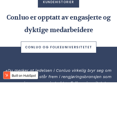
KUNDEHISTORIER
Conluo er opptatt av engasjerte og
dyktige medarbeidere
CONLUO OG FOLKEUNIVERSITETET
«
Du merker at ledelsen i Conluo virkelig bryr seg om
sine ansatte. De står frem i rengjøringsbransjen som
en seriøs og engasjert aktør. Folkeuniversitetet
ønsker å jobbe med ordentlige og respekterte
bedrifter, og det er virkelig Conluo. De har en visjon
om hvem de ønsker å være, og gjør alt de kan for å
virkeliggjøre denne visjonen»