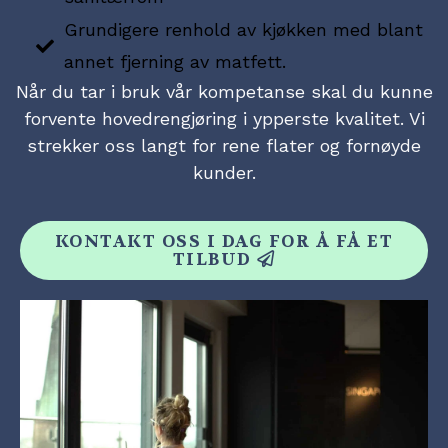
Grundigere renhold av kjøkken med blant
annet fjerning av matfett.
Når du tar i bruk vår kompetanse skal du kunne
forvente hovedrengjøring i ypperste kvalitet. Vi
strekker oss langt for rene flater og fornøyde
kunder.
KONTAKT OSS I DAG FOR Å FÅ ET
TILBUD