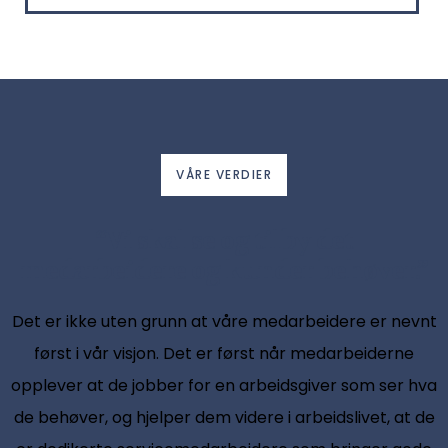
VÅRE VERDIER
“Vi skal se og tilby det
medarbeidere og kunder behøver.”
Det er ikke uten grunn at våre medarbeidere er nevnt
først i vår visjon. Det er først når medarbeiderne
opplever at de jobber for en arbeidsgiver som ser hva
de behøver, og hjelper dem videre i arbeidslivet, at de