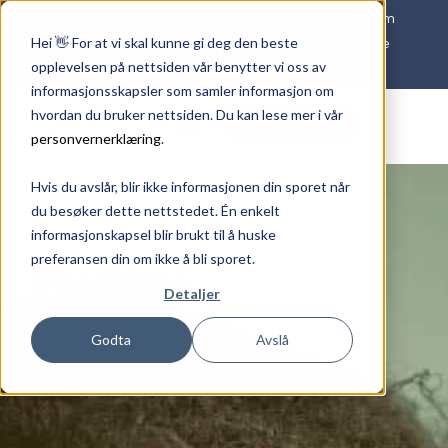
Våre medarbeidere er våre superhelter. Se film om
Hei 👋 For at vi skal kunne gi deg den beste
det viktige arbeidet våre ansatte gjør hver eneste
opplevelsen på nettsiden vår benytter vi oss av
dag
HER
informasjonsskapsler som samler informasjon om
hvordan du bruker nettsiden. Du kan lese mer i vår
Kontakt oss
personvernerklæring
.
Hvis du avslår, blir ikke informasjonen din sporet når
du besøker dette nettstedet. Én enkelt
informasjonskapsel blir brukt til å huske
preferansen din om ikke å bli sporet.
Detaljer
Godta
Avslå