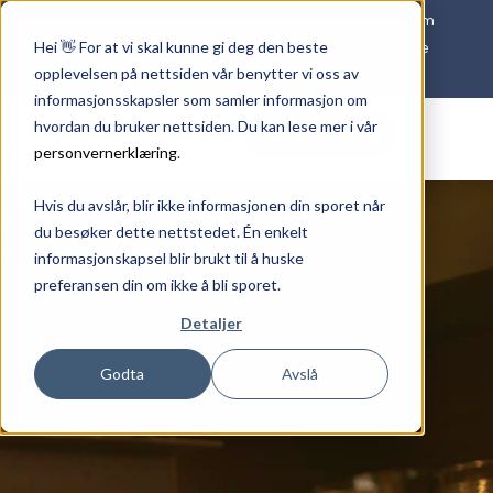
Våre medarbeidere er våre superhelter. Se film om
Hei 👋 For at vi skal kunne gi deg den beste
det viktige arbeidet våre ansatte gjør hver eneste
opplevelsen på nettsiden vår benytter vi oss av
dag
HER
informasjonsskapsler som samler informasjon om
hvordan du bruker nettsiden. Du kan lese mer i vår
Kontakt oss
personvernerklæring
.
Hvis du avslår, blir ikke informasjonen din sporet når
du besøker dette nettstedet. Én enkelt
informasjonskapsel blir brukt til å huske
preferansen din om ikke å bli sporet.
Detaljer
Godta
Avslå